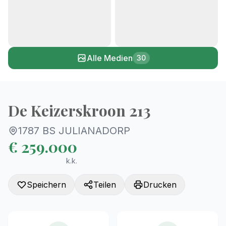
+25
Alle Medien
30
De Keizerskroon 213
1787 BS JULIANADORP
€ 259.000
k.k.
Speichern
Teilen
Drucken