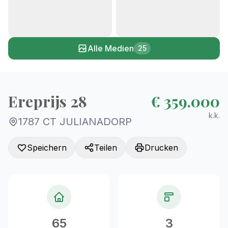
+20
Alle Medien
25
Ereprijs 28
€ 359.000
k.k.
1787 CT JULIANADORP
Speichern
Teilen
Drucken
65
3