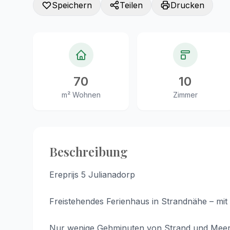
Speichern
Teilen
Drucken
70
10
m² Wohnen
Zimmer
Beschreibung
Ereprijs 5 Julianadorp
Freistehendes Ferienhaus in Strandnähe – mit v
Nur wenige Gehminuten von Strand und Meer en