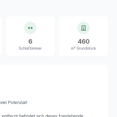
6
460
Schlafzimmer
m² Grundstück
iel Potenzial!
tfernt befindet sich dieses freistehende