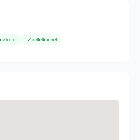
cv ketel
pelletkachel