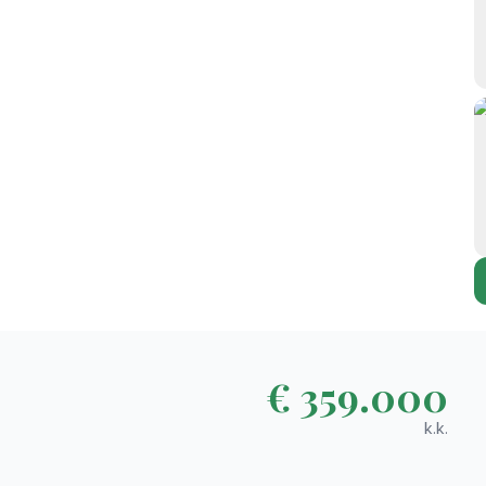
€ 359.000
k.k.