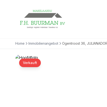
Home
Immobilienangebot
Ogentroost 36, JULIANADO
Verkauft