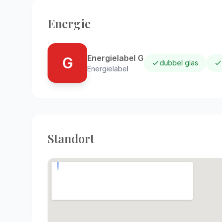
Energie
Energielabel G
G
dubbel glas
Energielabel
Standort