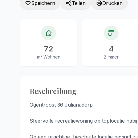
Speichern
Teilen
Drucken
72
4
m² Wohnen
Zimmer
Beschreibung
Ogentroost 36 Julianadorp
Sfeervolle recreatiewoning op toplocatie nabij
Op een prachtige, beschutte locatie bevindt 