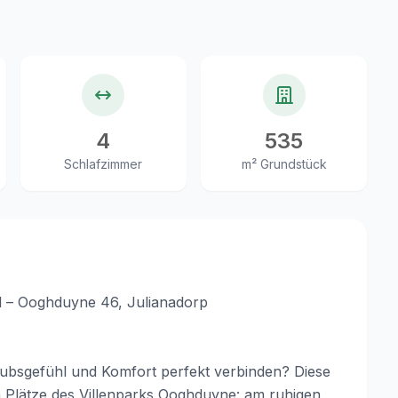
4
535
Schlafzimmer
m² Grundstück
ol – Ooghduyne 46, Julianadorp
laubsgefühl und Komfort perfekt verbinden? Diese
en Plätze des Villenparks Ooghduyne: am ruhigen