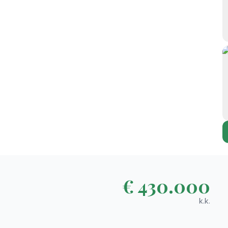
€ 430.000
k.k.