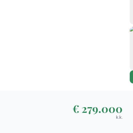
€ 279.000
k.k.