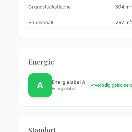
Grundstücksfläche
304 m²
Rauminhalt
287 m³
Energie
Energielabel A
A
volledig geisoleer
Energielabel
Standort