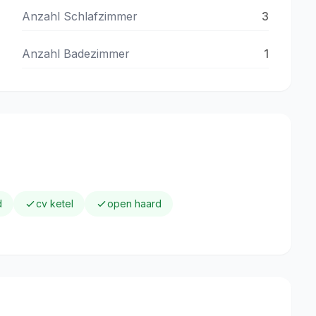
Anzahl Schlafzimmer
3
Anzahl Badezimmer
1
d
cv ketel
open haard