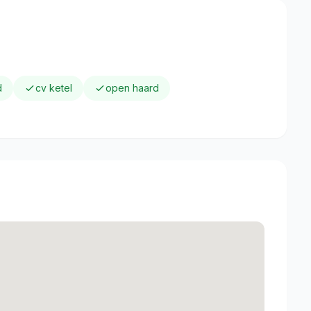
d
cv ketel
open haard