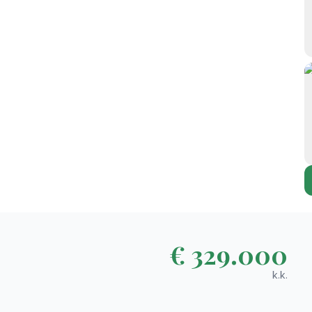
€ 329.000
k.k.