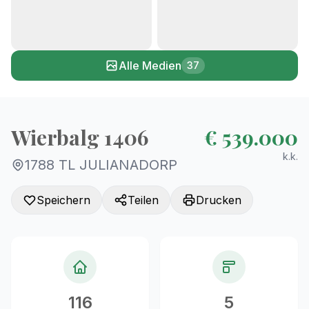
+32
Alle Medien
37
Wierbalg 1406
€ 539.000
k.k.
1788 TL JULIANADORP
Speichern
Teilen
Drucken
116
5