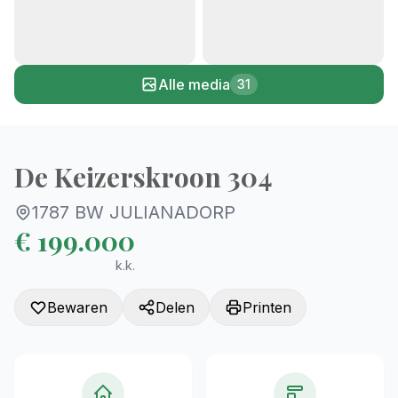
+26
Alle media
31
De Keizerskroon 304
1787 BW JULIANADORP
€ 199.000
k.k.
Bewaren
Delen
Printen