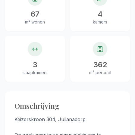
67
4
m² wonen
kamers
3
362
slaapkamers
m² perceel
Omschrijving
Keizerskroon 304, Julianadorp