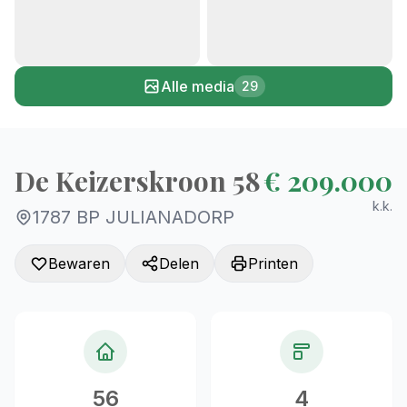
+24
Alle media
29
De Keizerskroon 58
€ 209.000
k.k.
1787 BP JULIANADORP
Bewaren
Delen
Printen
56
4