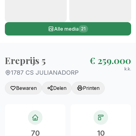
+16
Alle media
21
Ereprijs 5
€ 259.000
k.k.
1787 CS JULIANADORP
Bewaren
Delen
Printen
70
10