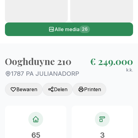
+21
Alle media
26
Ooghduyne 210
€ 249.000
k.k.
1787 PA JULIANADORP
Bewaren
Delen
Printen
65
3