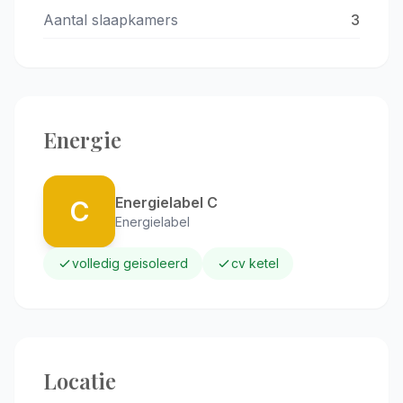
Aantal slaapkamers
3
Energie
Energielabel C
C
Energielabel
volledig geisoleerd
cv ketel
Locatie