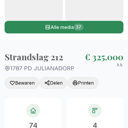
+32
Alle media
37
Strandslag 212
€ 325.000
k.k.
1787 PD JULIANADORP
Bewaren
Delen
Printen
74
4