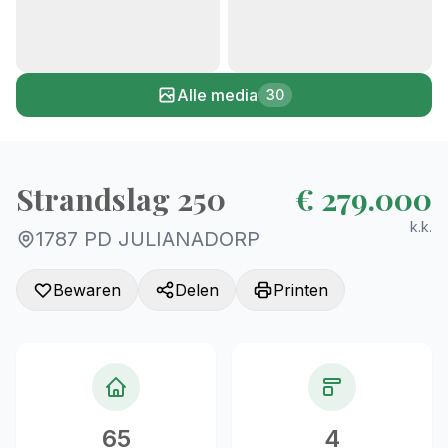
+25
Alle media
30
Strandslag 250
€ 279.000
k.k.
1787 PD JULIANADORP
Bewaren
Delen
Printen
65
4