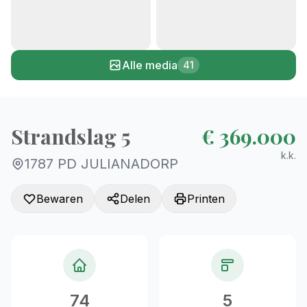
+36
Alle media
41
Strandslag 5
€ 369.000
k.k.
1787 PD JULIANADORP
Bewaren
Delen
Printen
74
5