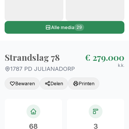
+24
Alle media
29
Strandslag 78
€ 279.000
k.k.
1787 PD JULIANADORP
Bewaren
Delen
Printen
68
3