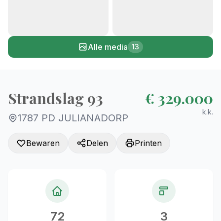
+8
Alle media
13
Strandslag 93
€ 329.000
k.k.
1787 PD JULIANADORP
Bewaren
Delen
Printen
72
3