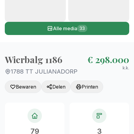
+28
Alle media
33
Wierbalg 1186
€ 298.000
k.k.
1788 TT JULIANADORP
Bewaren
Delen
Printen
79
3