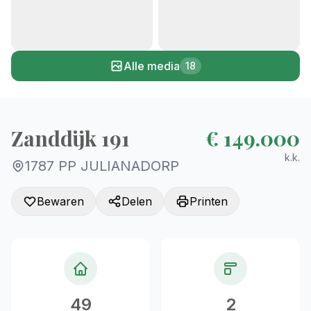
+13
Alle media
18
Zanddijk 191
€ 149.000
k.k.
1787 PP JULIANADORP
Bewaren
Delen
Printen
49
2